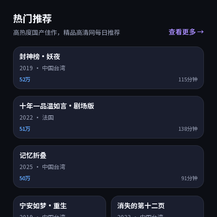
热门推荐
查看更多 →
高热度国产佳作，精品高清网每日推荐
封神榜·妖夜
HD
8.0
热门 TOP
1
2019
·
中国台湾
52万
115分钟
十年一品温如言·剧场版
HD
8.2
热门 TOP
2
2022
·
法国
51万
138分钟
记忆折叠
HD
8.9
热门 TOP
3
2025
·
中国台湾
50万
91分钟
宁安如梦·重生
消失的第十二页
HD
4K超清
8.3
7.2
热门
热门
2019
·
中国台湾
2023
·
中国台湾