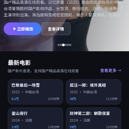
国产精品高清在线观看。记忆折叠（2025）是由陈凯歌执导的中国
台湾爱情题材国产影视作品，全智贤、新垣结衣、汤姆·哈迪等4位
主演领衔出演。海岛度假变成密室困局，每个人都有嫌疑。在精品高
清网可搜索「记忆折叠在线观看」「记忆折叠高清」并享受国产精品
高清在线观看，同类型爱情国产片持续更新。摄影与配乐备受好评，
立即播放
查看详情
适合喜欢院线质感的观众。
最新电影
查看更多 →
国产新片速递，支持国产精品高清在线观看
巴黎最后一场雪
孤注一掷：境外真相
HD
HD
7.9
7.5
2025
·
中国台湾
2025
·
中国台湾
6.1万
129分钟
24万
111分钟
釜山夜行
封神第二部：朝歌夜宴
HD
HD
7.4
7.0
2024
·
法国
2024
·
法国
2.9万
138分钟
39万
120分钟