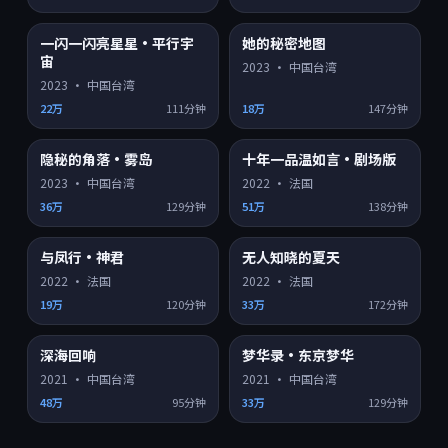
一闪一闪亮星星·平行宇
她的秘密地图
4K超清
4K超清
8.8
9.1
宙
2023
·
中国台湾
2023
·
中国台湾
22万
111分钟
18万
147分钟
隐秘的角落·雾岛
十年一品温如言·剧场版
4K超清
HD
9.2
8.2
2023
·
中国台湾
2022
·
法国
36万
129分钟
51万
138分钟
与凤行·神君
无人知晓的夏天
HD
HD
8.3
8.6
2022
·
法国
2022
·
法国
19万
120分钟
33万
172分钟
深海回响
梦华录·东京梦华
HD
HD
8.1
7.3
2021
·
中国台湾
2021
·
中国台湾
48万
95分钟
33万
129分钟