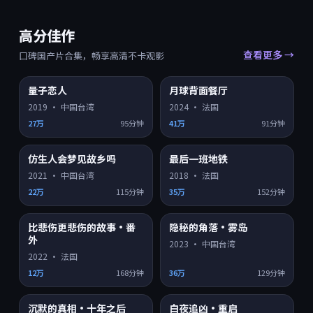
高分佳作
查看更多 →
口碑国产片合集，畅享高清不卡观影
9.4
9.4
量子恋人
月球背面餐厅
HD
HD
2019
·
中国台湾
2024
·
法国
27万
95分钟
41万
91分钟
9.4
9.4
仿生人会梦见故乡吗
最后一班地铁
HD
HD
2021
·
中国台湾
2018
·
法国
22万
115分钟
35万
152分钟
9.3
9.2
比悲伤更悲伤的故事·番
隐秘的角落·雾岛
HD
4K超清
外
2023
·
中国台湾
2022
·
法国
12万
168分钟
36万
129分钟
9.2
9.2
沉默的真相·十年之后
白夜追凶·重启
HD
HD