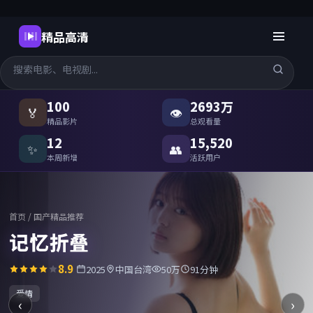
精品高清
国产精品高清在线观看
-
精品高
100
2693万
🏅
👁
精品影片
总观看量
12
15,520
✨
👥
本周新增
活跃用户
首页
/
国产精品推荐
记忆折叠
8.9
2025
中国台湾
50万
91分钟
爱情
‹
›