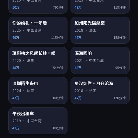
50万
79分钟
49万
119分钟
你的婚礼·十年后
加州阳光谋杀案
HD
HD
8.8
7.4
热门
热门
2025
·
中国台湾
2018
·
法国
49万
115分钟
48万
158分钟
琅琊榜之风起长林·续
深海回响
HD
HD
6.8
8.1
热门
热门
2020
·
法国
2021
·
中国台湾
48万
154分钟
48万
95分钟
深圳陌生来电
星汉灿烂·月升沧海
HD
HD
8.4
7.8
热门
热门
2024
·
法国
2018
·
法国
47万
100分钟
47万
120分钟
午夜出租车
HD
8.6
热门
2019
·
中国台湾
47万
109分钟